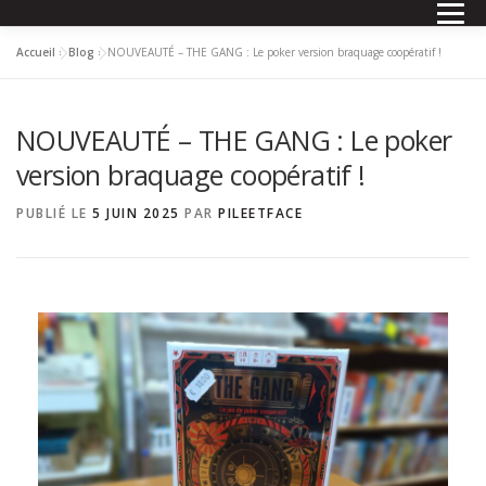
Accueil
»
Blog
»
NOUVEAUTÉ – THE GANG : Le poker version braquage coopératif !
NOS PRODUITS
QUOI DE NEUF ?
EN IMAGES
NOUVEAUTÉ – THE GANG : Le poker
QUI SOMMES-NOUS?
CONTACT
BLOG
version braquage coopératif !
PUBLIÉ LE
5 JUIN 2025
PAR
PILEETFACE