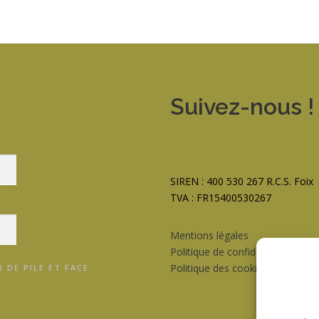
Suivez-nous !
SIREN : 400 530 267 R.C.S. Foix
TVA : FR15400530267
Mentions légales
Politique de confidentialité RGP
Politique des cookies RGPD
 DE PILE ET FACE.