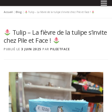
Accueil
»
Blog
»
Tulip – La fièvre de la tulipe s’invite chez Pile et Face !
NOS PRODUITS
QUOI DE NEUF ?
EN IMAGES
Tulip – La fièvre de la tulipe s’invite
QUI SOMMES-NOUS?
CONTACT
BLOG
chez Pile et Face !
PUBLIÉ LE
3 JUIN 2025
PAR
PILEETFACE