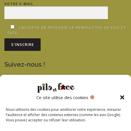
VOTRE E-MAIL
J’ACCEPTE DE RECEVOIR LA NEWSLETTER DE PILE ET
FACE.
Suivez-nous !
SIREN : 400 530 267 R.C.S. Foix
Ce site utilise des cookies
TVA : FR15400530267
Nous utilisons des cookies pour améliorer votre expérience, mesurer
l’audience et afficher des contenus externes (comme les avis Google).
Mentions légales
Vous pouvez accepter ou refuser leur utilisation.
Politique de confidentialité RGPD
Politique des cookies RGPD